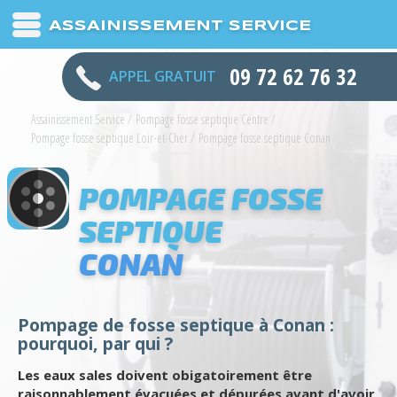
ASSAINISSEMENT SERVICE
09 72 62 76 32
APPEL GRATUIT
Assainissement Service
/
Pompage fosse septique Centre
/
Pompage fosse septique Loir-et-Cher
/
Pompage fosse septique Conan
POMPAGE FOSSE
SEPTIQUE
CONAN
Pompage de fosse septique à Conan :
pourquoi, par qui ?
Les eaux sales doivent obigatoirement être
raisonnablement évacuées et dépurées avant d'avoir