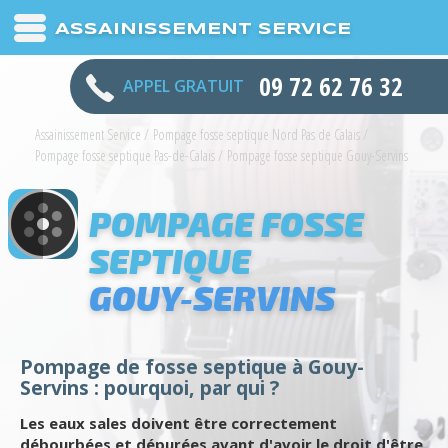
ASSAINISSEMENT SERVICE
09 72 62 76 32
APPEL GRATUIT
Assainissement Service
/
Pompage fosse septique Nord Pas de Calais
/
Pompage fosse septique Pas-de-Calais
/
Pompage fosse septique Gouy-Servins
POMPAGE FOSSE
SEPTIQUE
GOUY-SERVINS
Pompage de fosse septique à Gouy-
Servins : pourquoi, par qui ?
Les eaux sales doivent être correctement
débourbées et dépurées avant d'avoir le droit d'être