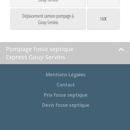
Déplacement camion pompage à
160€
Gouy-Servins
Pompage fosse septique
Express Gouy-Servins
Mentions Légales
Contact
Prix fosse septique
Devis fosse septique