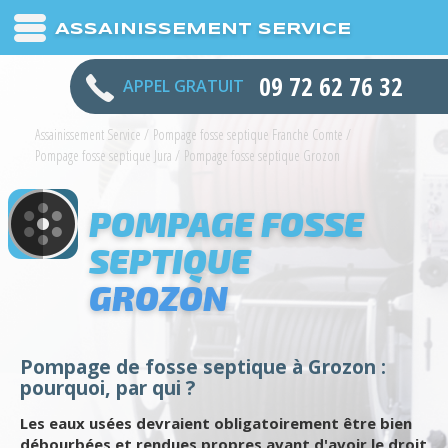
ASSAINISSEMENT SERVICE
09 72 62 76 32
APPEL GRATUIT
Assainissement Service
/
Pompage fosse septique Franche Comte
/
Pompage fosse septique Jura
/
Pompage fosse septique Grozon
POMPAGE FOSSE
SEPTIQUE
GROZON
Pompage de fosse septique à Grozon :
pourquoi, par qui ?
Les eaux usées devraient obligatoirement être bien
débourbées et rendues propres avant d'avoir le droit