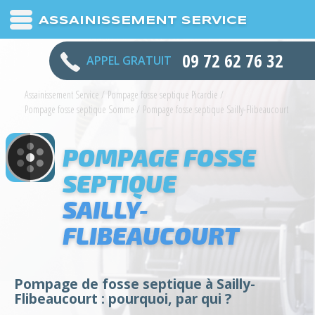
ASSAINISSEMENT SERVICE
09 72 62 76 32
APPEL GRATUIT
Assainissement Service
/
Pompage fosse septique Picardie
/
Pompage fosse septique Somme
/
Pompage fosse septique Sailly-Flibeaucourt
POMPAGE FOSSE
SEPTIQUE
SAILLY-
FLIBEAUCOURT
Pompage de fosse septique à Sailly-
Flibeaucourt : pourquoi, par qui ?