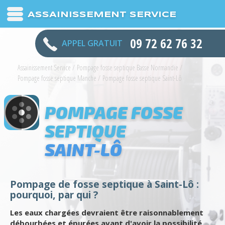
ASSAINISSEMENT SERVICE
09 72 62 76 32
APPEL GRATUIT
Assainissement Service
/
Pompage fosse septique Basse Normandie
/
Pompage fosse septique Manche
/
Pompage fosse septique Saint-Lô
POMPAGE FOSSE
SEPTIQUE
SAINT-LÔ
Pompage de fosse septique à Saint-Lô :
pourquoi, par qui ?
Les eaux chargées devraient être raisonnablement
débourbées et épurées avant d'avoir la possibilité