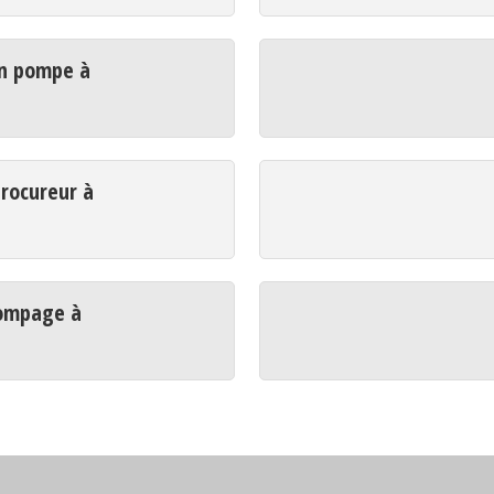
n pompe à
rocureur à
ompage à