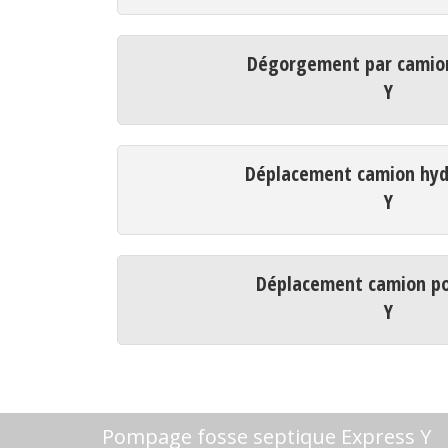
Dégorgement par camio
Y
Déplacement camion hyd
Y
Déplacement camion p
Y
Pompage fosse septique Express Y