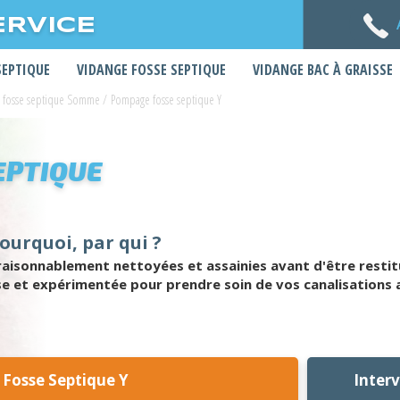
ERVICE
SEPTIQUE
VIDANGE FOSSE SEPTIQUE
VIDANGE BAC À GRAISSE
 fosse septique Somme
/
Pompage fosse septique Y
EPTIQUE
ourquoi, par qui ?
isonnablement nettoyées et assainies avant d'être restitué
e et expérimentée pour prendre soin de vos canalisations 
Fosse Septique Y
Inter