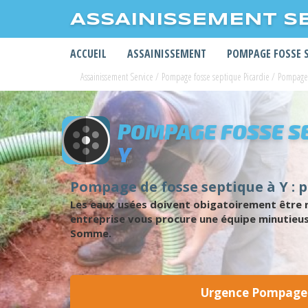
ASSAINISSEMENT S
ACCUEIL
ASSAINISSEMENT
POMPAGE FOSSE 
Assainissement Service
/
Pompage fosse septique Picardie
/
Pompage
POMPAGE FOSSE S
Y
Pompage de fosse septique à Y : p
Les eaux usées doivent obigatoirement être ra
entreprise vous procure une équipe minutieus
Somme.
Urgence Pompage 