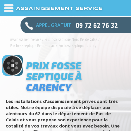
ASSAINISSEMENT SERVICE
09 72 62 76 32
APPEL GRATUIT
Assainissement Service
/
Prix fosse septique Nord Pas de Calais
/
Prix fosse septique Pas-de-Calais
/
Prix fosse septique Carency
PRIX FOSSE
SEPTIQUE À
CARENCY
Les installations d'assainissement privés sont très
utiles. Notre équipe disposée à se déplacer aux
alentours du 62 dans le département de Pas-de-
Calais et vous propose son experience pour la
totalité de vos travaux dont vous avez besoin. Une