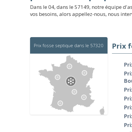
Dans le 04, dans le 57149, notre équipe d'
vos besoins, alors appellez-nous, nous int
Prix 
Prix fosse septique dans le 57320
Pr
Pri
Bou
Pri
Pri
Pri
Pri
Pri