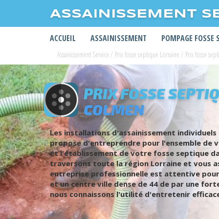
ASSAINISSEMENT S
ACCUEIL
ASSAINISSEMENT
POMPAGE FOSSE 
Assainissement Service
/
Prix fosse septique Lorraine
/
Prix fosse sep
PRIX FOSSE SEPTIQ
COLMEN
Les installations d'assainissement individuels
propose d'entreprendre pour l'ensemble de vos
et l'établissement de votre fosse septique d
traversons toute la région Lorraine et vous a
entreprise professionnelle est attentive pou
et un centre ville dense de 44 de par une for
nous connaissons l'utilité d'entretenir effica