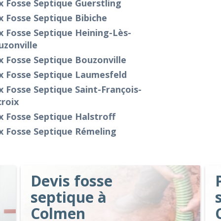
x Fosse Septique Guerstling
x Fosse Septique Bibiche
x Fosse Septique Heining-Lès-
zonville
x Fosse Septique Bouzonville
x Fosse Septique Laumesfeld
x Fosse Septique Saint-François-
roix
x Fosse Septique Halstroff
x Fosse Septique Rémeling
Devis fosse
septique à
Colmen