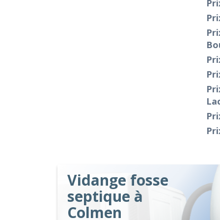
Pri
Pri
Pri
Bou
Pri
Pri
Pri
Lac
Pri
Pri
Vidange fosse
septique à
Colmen