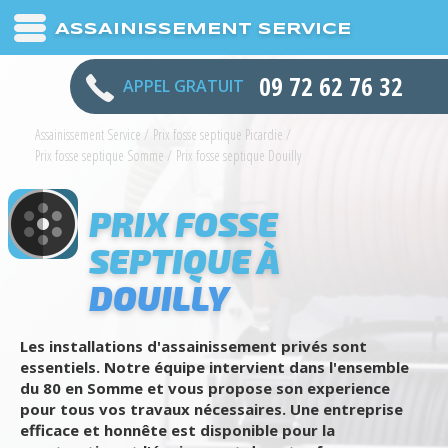
ASSAINISSEMENT SERVICE
09 72 62 76 32
APPEL GRATUIT
Assainissement Service
/
Prix fosse septique Picardie
/
Prix fosse septique Somme
/
Prix fosse septique Douilly
PRIX FOSSE
SEPTIQUE À
DOUILLY
Les installations d'assainissement privés sont
essentiels. Notre équipe intervient dans l'ensemble
du 80 en Somme et vous propose son experience
pour tous vos travaux nécessaires. Une entreprise
efficace et honnête est disponible pour la