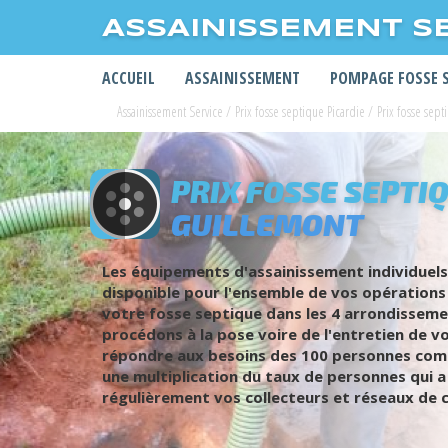
ASSAINISSEMENT S
ACCUEIL
ASSAINISSEMENT
POMPAGE FOSSE 
Assainissement Service
/
Prix fosse septique Picardie
/
Prix fosse se
PRIX FOSSE SEPTIQ
GUILLEMONT
Les équipements d'assainissement individuels
disponible pour l'ensemble de vos opérations 
votre fosse septique dans les 4 arrondisseme
procédons à la pose voire de l'entretien de v
répondre aux besoins des 100 personnes compté
une multiplication du taux de personnes qui a
régulièrement vos collecteurs et réseaux de c