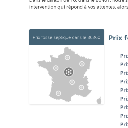
intervention qui répond à vos attentes, alo
Prix 
Prix fosse septique dans le 80360
Pri
Pri
Pri
Pr
Pri
Pri
Pr
Pr
Pri