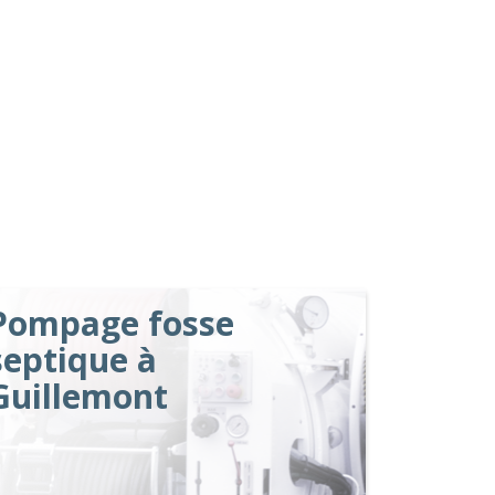
Pompage fosse
septique à
Guillemont