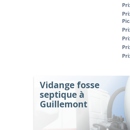
Pri
Pr
Pic
Pri
Pri
Pr
Pri
Vidange fosse
septique à
Guillemont