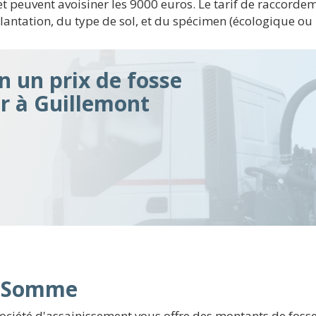
et peuvent avoisiner les 9000 euros. Le tarif de raccorde
ntation, du type de sol, et du spécimen (écologique ou n
n un prix de fosse
ir à Guillemont
n Somme
société d'assainissement vous offre des montants de fos