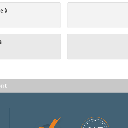
ue à
à
ont