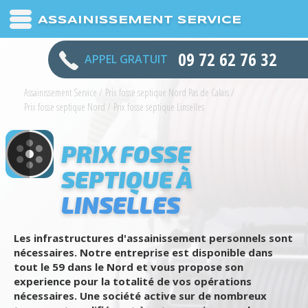
ASSAINISSEMENT SERVICE
09 72 62 76 32
APPEL GRATUIT
Assainissement Service
/
Prix fosse septique Nord Pas de Calais
/
Prix fosse septique Nord
/
Prix fosse septique Linselles
PRIX FOSSE
SEPTIQUE À
LINSELLES
Les infrastructures d'assainissement personnels sont
nécessaires. Notre entreprise est disponible dans
tout le 59 dans le Nord et vous propose son
experience pour la totalité de vos opérations
nécessaires. Une société active sur de nombreux