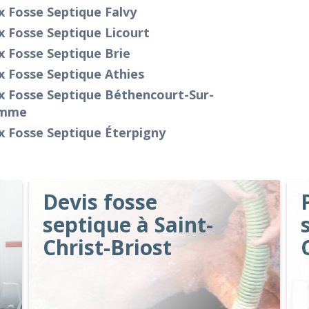
x Fosse Septique Falvy
x Fosse Septique Licourt
x Fosse Septique Brie
x Fosse Septique Athies
x Fosse Septique Béthencourt-Sur-
mme
x Fosse Septique Éterpigny
Devis fosse
septique à Saint-
Christ-Briost