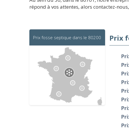
répond à vos attentes, alors contactez-nou
Prix 
Prix fosse septique dans le 80200
Pri
Pri
Pr
Pri
Pr
Pr
Pri
Pri
Pr