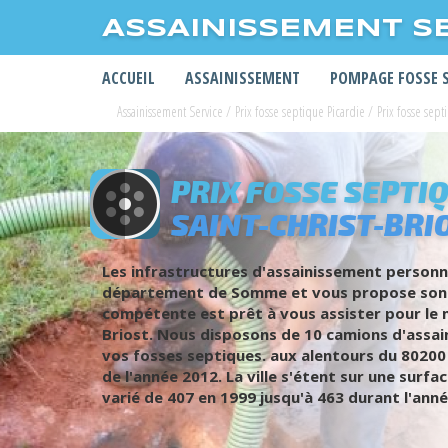
ASSAINISSEMENT S
ACCUEIL
ASSAINISSEMENT
POMPAGE FOSSE 
Assainissement Service
/
Prix fosse septique Picardie
/
Prix fosse se
PRIX FOSSE SEPTIQ
SAINT-CHRIST-BRI
Les infrastructures d'assainissement personne
département de Somme et vous propose son e
compétente est prêt à vous assister pour le 
Briost. Nous disposons de 10 camions d'assain
vos fosses septiques. aux alentours du 80200
de l'année 2012. La ville s'étent sur une surf
varié de 407 en 1999 jusqu'à 463 durant l'ann