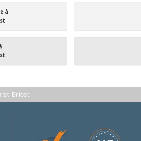
ue à
ost
à
ost
rist-Briost