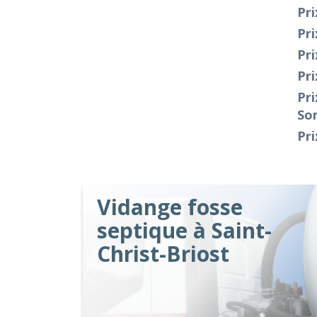
Pri
Pri
Pri
Pri
Pri
So
Pri
Vidange fosse
septique à Saint-
Christ-Briost