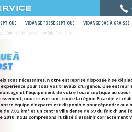
ERVICE
SEPTIQUE
VIDANGE FOSSE SEPTIQUE
VIDANGE BAC À GRAISSE
ptique Somme
/
Prix fosse septique Saint-Christ-Briost
UE À
OST
ls sont nécessaires. Notre entreprise disposée à se déplac
xperience pour tous vos travaux d'urgence. Une entrepris
montage et l'équipement de votre fosse septique au coeur 
issement, nous traversons toute la région Picardie et réali
 notre équipe d'experts est disponible pour répondre aux 
ace de 7.82 km² et un centre ville dense de 59 du fait d' une
ée 2010, nous comprenons l'utilité d'assainir correctement