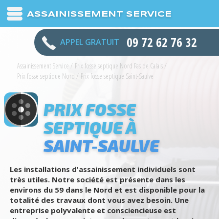
ASSAINISSEMENT SERVICE
09 72 62 76 32
APPEL GRATUIT
Assainissement Service
/
Prix fosse septique Nord Pas de Calais
/
Prix fosse septique Nord
/
Prix fosse septique Saint-Saulve
PRIX FOSSE
SEPTIQUE À
SAINT-SAULVE
Les installations d'assainissement individuels sont
très utiles. Notre société est présente dans les
environs du 59 dans le Nord et est disponible pour la
totalité des travaux dont vous avez besoin. Une
entreprise polyvalente et consciencieuse est