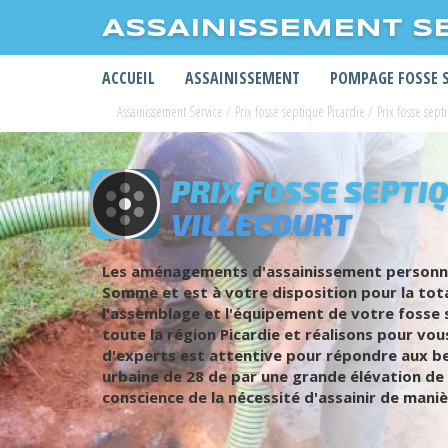
ASSAINISSEMENT S
ACCUEIL
ASSAINISSEMENT
POMPAGE FOSSE 
Assainissement Service
/
Prix fosse septique Picardie
/
Prix fosse se
PRIX FOSSE SEPTIQ
VILLECOURT
Les aménagements d'assainissement personnel
Somme et est à votre disposition pour la tota
l'assemblage et l'équipement de votre fosse 
toute la région Picardie et réalisons pour vo
d'experts est attentive pour répondre aux be
urbaine de 28 de par une grande élévation de l
conscience de la nécessité d'assainir de mani