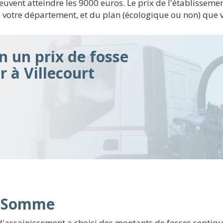
uvent atteindre les 9000 euros. Le prix de l'établisseme
votre département, et du plan (écologique ou non) que vo
n un prix de fosse
r à Villecourt
n Somme
 d'assainissement a choisi des montants de fosses septi