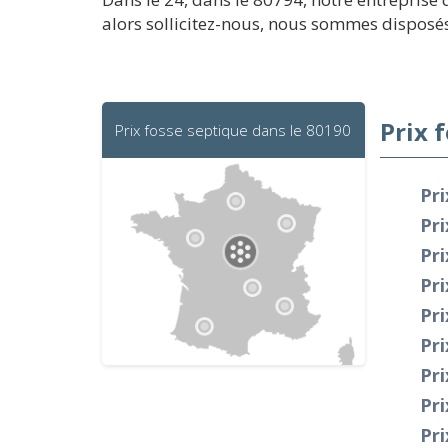
alors sollicitez-nous, nous sommes disposé
Prix 
Prix fosse septique dans le 80190
Pri
Pr
Pri
Pr
Pri
Pri
Pri
Pri
Pri