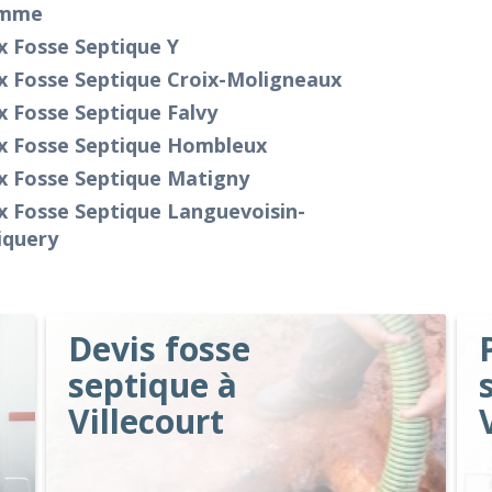
mme
x Fosse Septique Y
x Fosse Septique Croix-Moligneaux
x Fosse Septique Falvy
ix Fosse Septique Hombleux
x Fosse Septique Matigny
x Fosse Septique Languevoisin-
iquery
Devis fosse
septique à
Villecourt