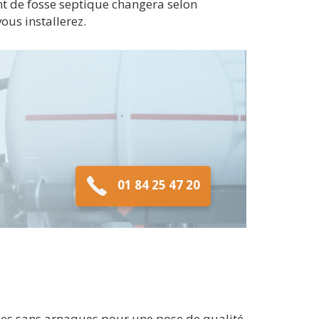
nt de fosse septique changera selon
us installerez.
01 84 25 47 20
ques sans arnaques pour une pose de qualité,