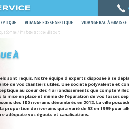
ERVICE
SEPTIQUE
VIDANGE FOSSE SEPTIQUE
VIDANGE BAC À GRAISSE
ptique Somme
/
Prix fosse septique Villecourt
UE À
s sont requis. Notre équipe d'experts disposée à se dépla
lité de vos chantiers utiles. Une société polyvalente et c
septique au coeur des 4 arrondissements que compte Villeco
us la mise en place et même de l'épuration de vos fosses se
soins des 100 riverains dénombrés en 2012. La ville possèd
a proportion de riverains qui a varié de 58 en 1999 pour all
ère adéquate vos égouts et canalisations.