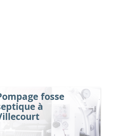
Pompage fosse
septique à
Villecourt