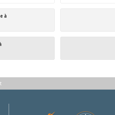
ue à
à
t