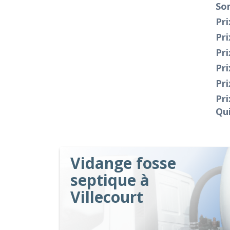
So
Pri
Pri
Pri
Pr
Pri
Pri
Qu
Vidange fosse
septique à
Villecourt