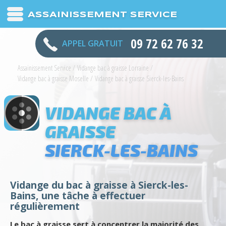
ASSAINISSEMENT SERVICE
09 72 62 76 32
APPEL GRATUIT
Assainissement Service
/
Vidange bac à graisse Lorraine
/
Vidange bac à graisse Moselle
/
Vidange bac à graisse Sierck-les-Bains
VIDANGE BAC À
GRAISSE
SIERCK-LES-BAINS
Vidange du bac à graisse à Sierck-les-
Bains, une tâche à effectuer
régulièrement
Le bac à graisse sert à concentrer la majorité des