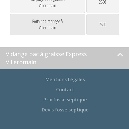
250€
Villeromain
Forfait de racinage à
750€
Villeromain
Vidange bac à graisse Express
Villeromain
Mentions Légales
Contact
Prix fosse septique
Devis fosse septique