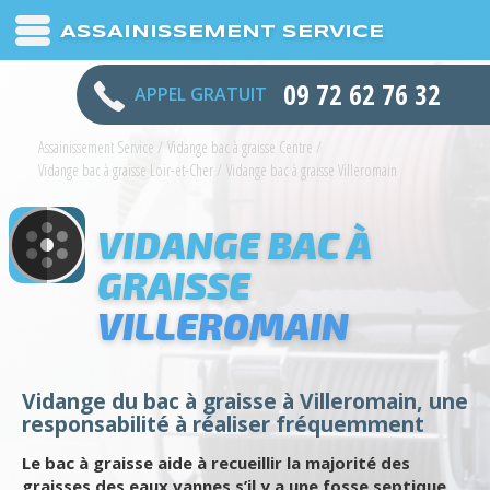
ASSAINISSEMENT SERVICE
09 72 62 76 32
APPEL GRATUIT
Assainissement Service
/
Vidange bac à graisse Centre
/
Vidange bac à graisse Loir-et-Cher
/
Vidange bac à graisse Villeromain
VIDANGE BAC À
GRAISSE
VILLEROMAIN
Vidange du bac à graisse à Villeromain, une
responsabilité à réaliser fréquemment
Le bac à graisse aide à recueillir la majorité des
graisses des eaux vannes s’il y a une fosse septique