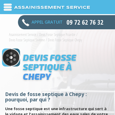
ASSAINISSEMENT SERVICE
09 72 62 76 32
APPEL GRATUIT
Assainissement Service
/
Devis Fosse Septique Picardie
/
Devis Fosse Septique Somme
/
Devis Fosse Septique Chepy
DEVIS FOSSE
SEPTIQUE À
CHEPY
Devis de fosse septique à Chepy :
pourquoi, par qui ?
Une fosse septique est une infrastructure qui sert à
le vidage et l'assainissement des eaux sales de votre