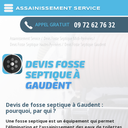
ASSAINISSEMENT SERVICE
09 72 62 76 32
APPEL GRATUIT
Assainissement Service
/
Devis Fosse Septique Midi-Pyrénées
/
Devis Fosse Septique Hautes-Pyrénées
/
Devis Fosse Septique Gaudent
DEVIS FOSSE
SEPTIQUE À
GAUDENT
Devis de fosse septique à Gaudent :
pourquoi, par qui ?
Une fosse septique est un équipement qui permet
l'élimination et l'assainissement des eaux de toilettes