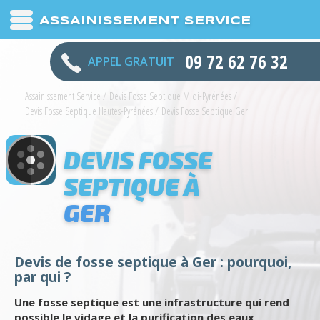
ASSAINISSEMENT SERVICE
09 72 62 76 32
APPEL GRATUIT
Assainissement Service
/
Devis Fosse Septique Midi-Pyrénées
/
Devis Fosse Septique Hautes-Pyrénées
/
Devis Fosse Septique Ger
DEVIS FOSSE
SEPTIQUE À
GER
Devis de fosse septique à Ger : pourquoi,
par qui ?
Une fosse septique est une infrastructure qui rend
possible le vidage et la purification des eaux