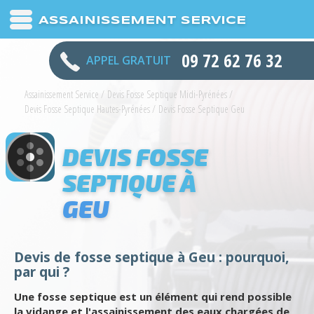
ASSAINISSEMENT SERVICE
09 72 62 76 32
APPEL GRATUIT
Assainissement Service
/
Devis Fosse Septique Midi-Pyrénées
/
Devis Fosse Septique Hautes-Pyrénées
/
Devis Fosse Septique Geu
DEVIS FOSSE
SEPTIQUE À
GEU
Devis de fosse septique à Geu : pourquoi,
par qui ?
Une fosse septique est un élément qui rend possible
la vidange et l'assainissement des eaux chargées de