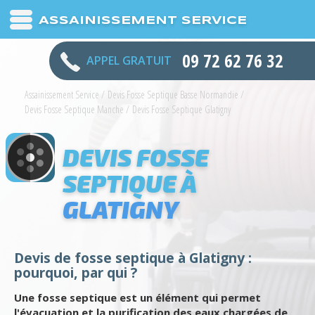
ASSAINISSEMENT SERVICE
09 72 62 76 32
APPEL GRATUIT
Assainissement Service
/
Devis Fosse Septique Basse Normandie
/
Devis Fosse Septique Manche
/
Devis Fosse Septique Glatigny
DEVIS FOSSE
SEPTIQUE À
GLATIGNY
Devis de fosse septique à Glatigny :
pourquoi, par qui ?
Une fosse septique est un élément qui permet
l'évacuation et la purification des eaux chargées de