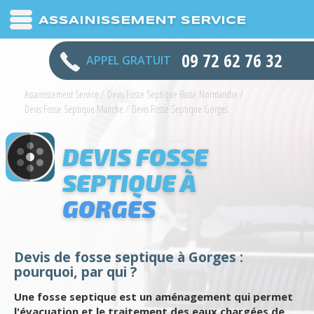
ASSAINISSEMENT SERVICE
09 72 62 76 32
APPEL GRATUIT
Assainissement Service
/
Devis Fosse Septique Basse Normandie
/
Devis Fosse Septique Manche
/
Devis Fosse Septique Gorges
DEVIS FOSSE
SEPTIQUE À
GORGES
Devis de fosse septique à Gorges :
pourquoi, par qui ?
Une fosse septique est un aménagement qui permet
l'évacuation et le traitement des eaux chargées de