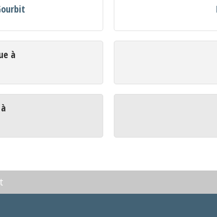
Gourbit
ue à
 à
t