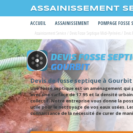
ASSAINISSEMENT S
ACCUEIL
ASSAINISSEMENT
POMPAGE FOSSE 
Assainissement Service
/
Devis Fosse Septique Midi-Pyrénées
/
Devis 
DEVIS FOSSE SEPT
GOURBIT
Devis de fosse septique à Gourbit 
Une fosse septique est un aménagement qui pe
avec une surface de 17.95 et la densité urbai
collectif. Notre entreprise vous donne la pos
utile pour le nettoyage de vos eaux usées. Les
connaissance de la nécessité de curer de maniè