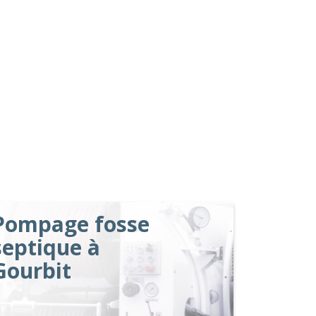
Pompage fosse
septique à
Gourbit