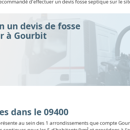
 recommandé d'effectuer un devis fosse septique sur le sit
n un devis de fosse
ir à Gourbit
es dans le 09400
présente au sein des 1 arrondissements que compte Gourb
s septiques pour les 5 d'habitants/km² et procédons à l'e