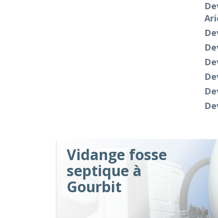
Dev
Ar
Dev
Dev
De
Dev
Dev
De
Vidange fosse
septique à
Gourbit