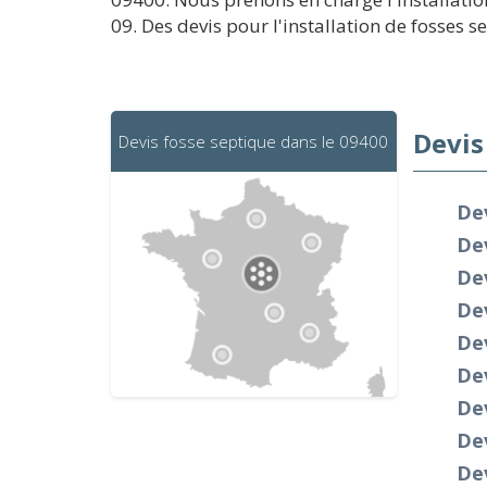
09. Des devis pour l'installation de fosses s
Devis
Devis fosse septique dans le 09400
De
Dev
De
Dev
Dev
Dev
Dev
Dev
Dev