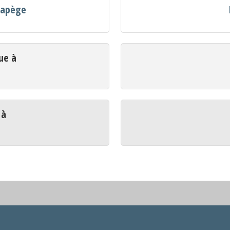
 Lapège
ue à
 à
e