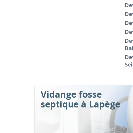
Dev
Dev
Dev
Dev
Dev
Ba
Dev
Se
Vidange fosse
septique à Lapège