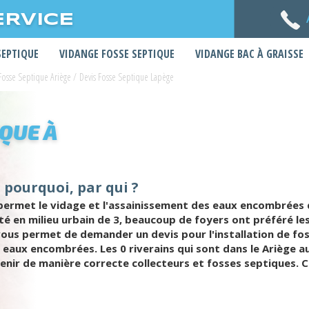
ERVICE
SEPTIQUE
VIDANGE FOSSE SEPTIQUE
VIDANGE BAC À GRAISSE
Fosse Septique Ariège
/
Devis Fosse Septique Lapège
IQUE À
 pourquoi, par qui ?
rmet le vidage et l'assainissement des eaux encombrées de
sité en milieu urbain de 3, beaucoup de foyers ont préféré l
vous permet de demander un devis pour l'installation de fo
 eaux encombrées. Les 0 riverains qui sont dans le Ariège au
enir de manière correcte collecteurs et fosses septiques. 