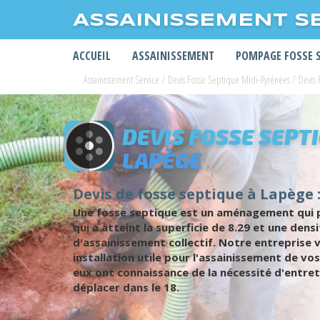
ASSAINISSEMENT S
ACCUEIL
ASSAINISSEMENT
POMPAGE FOSSE 
Assainissement Service
/
Devis Fosse Septique Midi-Pyrénées
/
Devis 
DEVIS FOSSE SEPT
LAPÈGE
Devis de fosse septique à Lapège :
Une fosse septique est un aménagement qui pe
qui a atteint la superficie de 8.29 et une den
d'assainissement collectif. Notre entreprise 
installation utile pour l'assainissement de vos
eux ont connaissance de la nécessité d'entret
déplacer dans le 18.