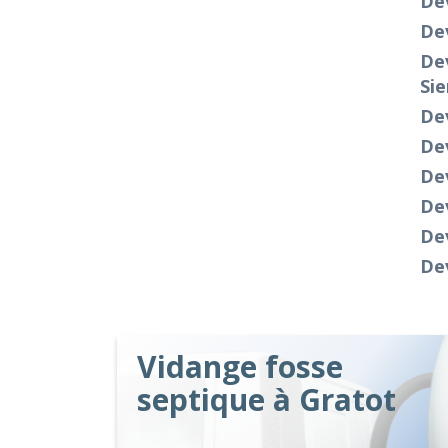
Dev
De
Dev
Si
De
Dev
Dev
De
Dev
De
Vidange fosse
septique à Gratot