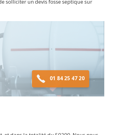
 solliciter un devis fosse septique sur
01 84 25 47 20
, et dans la totalité du 50200. Nous nous