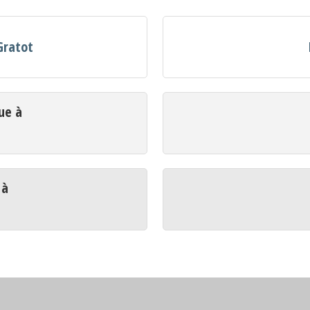
Gratot
ue à
 à