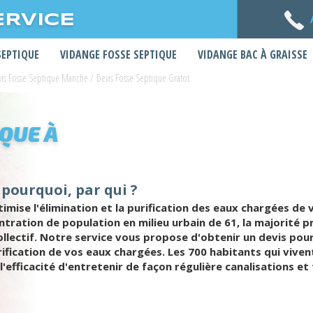
ERVICE
SEPTIQUE
VIDANGE FOSSE SEPTIQUE
VIDANGE BAC À GRAISSE
vis Fosse Septique Manche
/
Devis Fosse Septique Gratot
IQUE À
 pourquoi, par qui ?
mise l'élimination et la purification des eaux chargées de
ntration de population en milieu urbain de 61, la majorité p
llectif. Notre service vous propose d'obtenir un devis pou
rification de vos eaux chargées. Les 700 habitants qui vive
efficacité d'entretenir de façon régulière canalisations et 