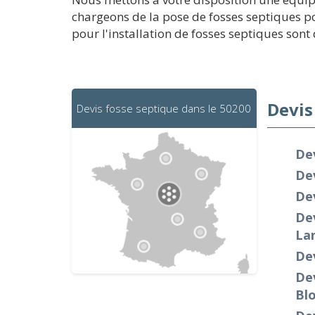
chargeons de la pose de fosses septiques pou
pour l'installation de fosses septiques sont 
Devis
Devis fosse septique dans le 50200
Dev
Dev
Dev
Dev
La
Dev
Dev
Bl