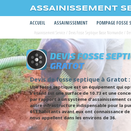
ASSAINISSEMENT S
ACCUEIL
ASSAINISSEMENT
POMPAGE FOSSE 
Assainissement Service
/
Devis Fosse Septique Basse Normandie
/
De
DEVIS FOSSE SEPT
GRATOT
Devis de fosse septique à Gratot :
Une fosse septique est un équipement qui opti
s'étend sur une surface de 10.73 et une conce
par rapport à un système d'assainissement co
autre infrastructure indispensable pour la pu
611 habitants avant eux ont connaissance de l'
nous appellent dans les environs de 36.