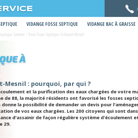
ERVICE
SEPTIQUE
VIDANGE FOSSE SEPTIQUE
VIDANGE BAC À GRAISSE
 Septique Somme
/
Devis Fosse Septique Grébault-Mesnil
IQUE À
-Mesnil : pourquoi, par qui ?
écoulement et la purification des eaux chargées de votre mai
ne de 88, la majorité résidents ont favorisé les fosses sep
us donne la possibilité de demander un devis pour l'aménag
ication de vos eaux chargées. Les 200 citoyens qui sont dans
rtance d'assainir de façon régulière système d'écoulement e
e 29.