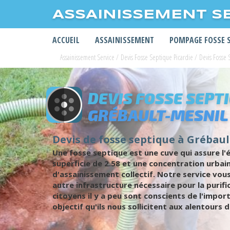
ASSAINISSEMENT S
ACCUEIL
ASSAINISSEMENT
POMPAGE FOSSE 
Assainissement Service
/
Devis Fosse Septique Picardie
/
Devis Fosse
DEVIS FOSSE SEPT
GRÉBAULT-MESNIL
Devis de fosse septique à Grébault
Une fosse septique est une cuve qui assure l'
superficie de 2.58 et une concentration urbai
d'assainissement collectif. Notre service vo
autre infrastructure nécessaire pour la purif
citoyens il y a peu sont conscients de l'impo
objectif qu'ils nous sollicitent aux alentours d