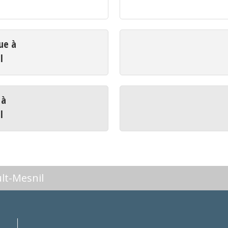
ue à
l
 à
l
lt-Mesnil