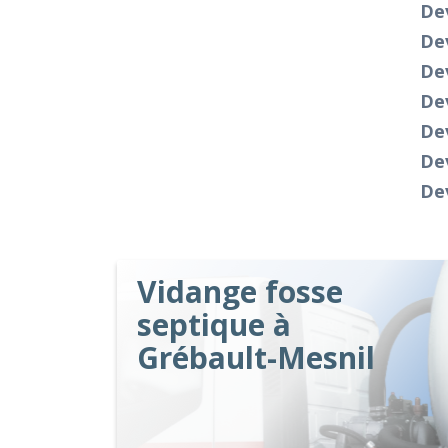
De
De
Dev
Dev
Dev
De
Dev
Vidange fosse
septique à
Grébault-Mesnil