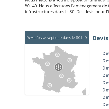
80140. Nous effectuons l'aménagement de fo
infrastructures dans le 80. Des devis pour l'
Devis
Devis fosse septique dans le 80140
Dev
Dev
De
De
Dev
De
Dev
De