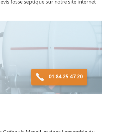
evis fosse septique sur notre site internet
01 84 25 47 20
e Grébault-Mesnil, et dans l'ensemble du