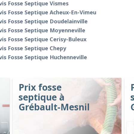
vis Fosse Septique Vismes
vis Fosse Septique Acheux-En-Vimeu
is Fosse Septique Doudelainville
is Fosse Septique Moyenneville
is Fosse Septique Cerisy-Buleux
vis Fosse Septique Chepy
is Fosse Septique Huchenneville
Prix fosse
septique à
Grébault-Mesnil