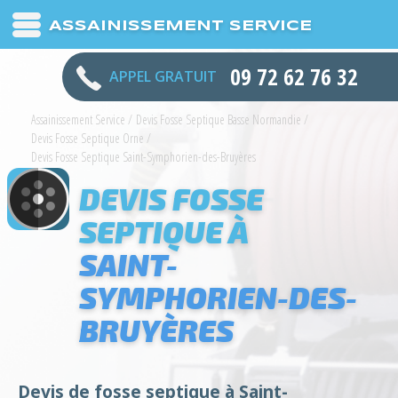
ASSAINISSEMENT SERVICE
09 72 62 76 32
APPEL GRATUIT
Assainissement Service
/
Devis Fosse Septique Basse Normandie
/
Devis Fosse Septique Orne
/
Devis Fosse Septique Saint-Symphorien-des-Bruyères
DEVIS FOSSE
SEPTIQUE À
SAINT-
SYMPHORIEN-DES-
BRUYÈRES
Devis de fosse septique à Saint-