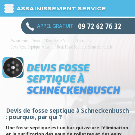
ASSAINISSEMENT SERVICE
09 72 62 76 32
APPEL GRATUIT
Assainissement Service
/
Devis Fosse Septique Lorraine
/
Devis Fosse Septique Moselle
/
Devis Fosse Septique Schneckenbusch
DEVIS FOSSE
SEPTIQUE À
SCHNECKENBUSCH
Devis de fosse septique à Schneckenbusch
: pourquoi, par qui ?
Une fosse septique est un bac qui assure l'élimination
et la purification des eaux de toilettes et des eaux