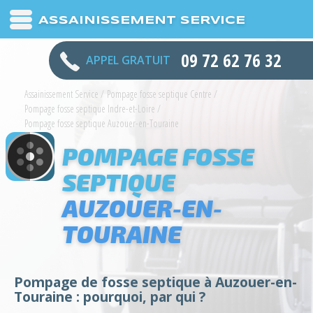
ASSAINISSEMENT SERVICE
09 72 62 76 32
APPEL GRATUIT
Assainissement Service
/
Pompage fosse septique Centre
/
Pompage fosse septique Indre-et-Loire
/
Pompage fosse septique Auzouer-en-Touraine
POMPAGE FOSSE
SEPTIQUE
AUZOUER-EN-
TOURAINE
Pompage de fosse septique à Auzouer-en-
Touraine : pourquoi, par qui ?