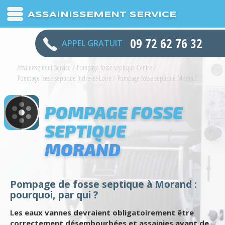
ASSAINISSEMENT SERVICE
09 72 62 76 32
APPEL GRATUIT
Assainissement Service
/
Pompage fosse septique Centre
/
Pompage fosse septique Indre-et-Loire
/
Pompage fosse septique Morand
POMPAGE FOSSE
SEPTIQUE
MORAND
Pompage de fosse septique à Morand :
pourquoi, par qui ?
Les eaux vannes devraient obligatoirement être
correctement désembourbées et assainies avant de