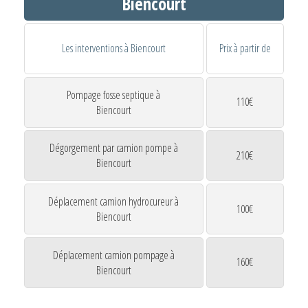
Biencourt
Les interventions à Biencourt
Prix à partir de
Pompage fosse septique à
110€
Biencourt
Dégorgement par camion pompe à
210€
Biencourt
Déplacement camion hydrocureur à
100€
Biencourt
Déplacement camion pompage à
160€
Biencourt