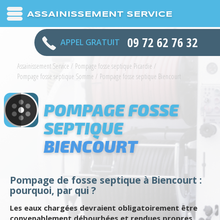
ASSAINISSEMENT SERVICE
09 72 62 76 32
APPEL GRATUIT
Assainissement Service
/
Pompage fosse septique Picardie
/
Pompage fosse septique Somme
/
Pompage fosse septique Biencourt
POMPAGE FOSSE
SEPTIQUE
BIENCOURT
Pompage de fosse septique à Biencourt :
pourquoi, par qui ?
Les eaux chargées devraient obligatoirement être
convenablement débourbées et rendues propres