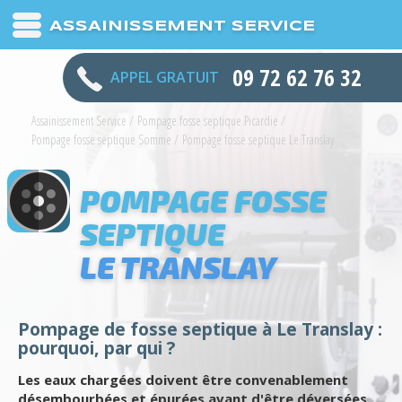
ASSAINISSEMENT SERVICE
09 72 62 76 32
APPEL GRATUIT
Assainissement Service
/
Pompage fosse septique Picardie
/
Pompage fosse septique Somme
/
Pompage fosse septique Le Translay
POMPAGE FOSSE
SEPTIQUE
LE TRANSLAY
Pompage de fosse septique à Le Translay :
pourquoi, par qui ?
Les eaux chargées doivent être convenablement
désembourbées et épurées avant d'être déversées