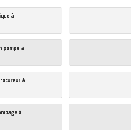
ique à
n pompe à
rocureur à
ompage à