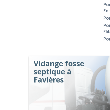
Po
En
Po
Pom
Fli
Po
Vidange fosse
septique à
Favières