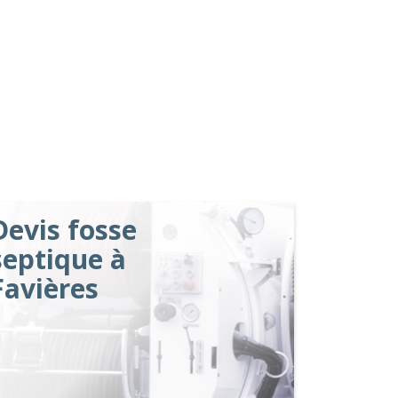
Devis fosse
septique à
Favières