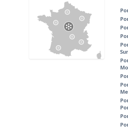
Po
Po
Po
Po
Po
Su
Po
Mo
Po
Po
Me
Po
Po
Po
Po