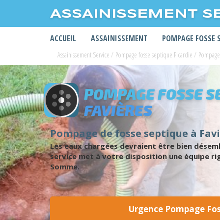
ASSAINISSEMENT S
ACCUEIL
ASSAINISSEMENT
POMPAGE FOSSE 
Assainissement Service
/
Pompage fosse septique Picardie
/
Pompage
POMPAGE FOSSE S
FAVIÈRES
Pompage de fosse septique à Faviè
Les eaux chargées devraient être bien désemb
service met à votre disposition une équipe ri
Somme.
Urgence Pompage Foss