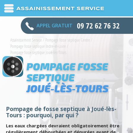
ASSAINISSEMENT SERVICE
09 72 62 76 32
APPEL GRATUIT
Assainissement Service
/
Pompage fosse septique Centre
/
Pompage fosse septique Indre-et-Loire
/
Pompage fosse septique Joué-lès-Tours
POMPAGE FOSSE
SEPTIQUE
JOUÉ-LÈS-TOURS
Pompage de fosse septique à Joué-lès-
Tours : pourquoi, par qui ?
Les eaux chargées devraient obligatoirement être
régulièrement débourbées et dépurées avant de