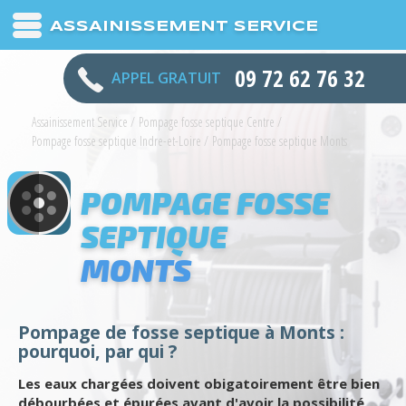
ASSAINISSEMENT SERVICE
09 72 62 76 32
APPEL GRATUIT
Assainissement Service
/
Pompage fosse septique Centre
/
Pompage fosse septique Indre-et-Loire
/
Pompage fosse septique Monts
POMPAGE FOSSE
SEPTIQUE
MONTS
Pompage de fosse septique à Monts :
pourquoi, par qui ?
Les eaux chargées doivent obigatoirement être bien
débourbées et épurées avant d'avoir la possibilité