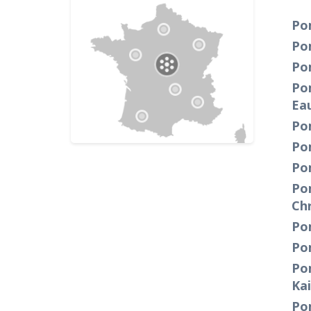
Po
Po
Po
Po
Ea
Po
Pom
Po
Pom
Ch
Po
Po
Po
Ka
Po