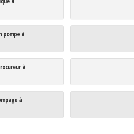
ique à
n pompe à
rocureur à
ompage à