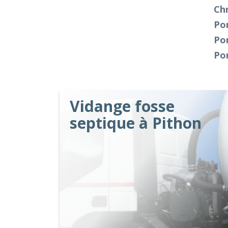
Ch
Po
Po
Po
Vidange fosse
septique à Pithon