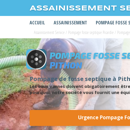
ASSAINISSEMENT S
ACCUEIL
ASSAINISSEMENT
POMPAGE FOSSE 
Assainissement Service
/
Pompage fosse septique Picardie
/
Pompage 
POMPAGE FOSSE S
PITHON
Pompage de fosse septique à Pitho
Les eaux vannes doivent obigatoirement être
pourquoi, notre société vous fournit une équi
Urgence Pompage Fos