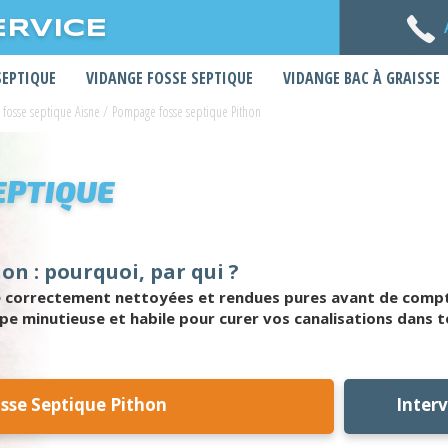
ERVICE
SEPTIQUE
VIDANGE FOSSE SEPTIQUE
VIDANGE BAC À GRAISSE
fosse septique Aisne
/
Pompage fosse septique Pithon
EPTIQUE
n : pourquoi, par qui ?
 correctement nettoyées et rendues pures avant de compter
pe minutieuse et habile pour curer vos canalisations dans t
se Septique Pithon
Inter