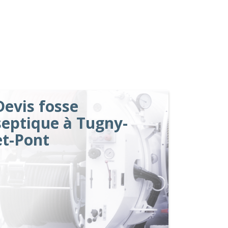
Devis fosse
septique à Tugny-
et-Pont