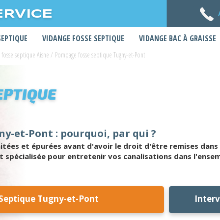
ERVICE
SEPTIQUE
VIDANGE FOSSE SEPTIQUE
VIDANGE BAC À GRAISSE
fosse septique Aisne
/
Pompage fosse septique Tugny-et-Pont
EPTIQUE
y-et-Pont : pourquoi, par qui ?
tées et épurées avant d'avoir le droit d'être remises dans l
t spécialisée pour entretenir vos canalisations dans l'ensem
Septique Tugny-et-Pont
Inter