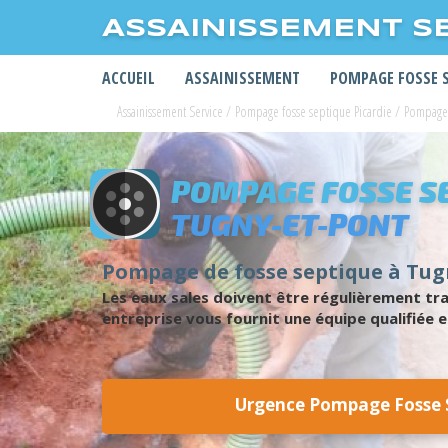
ASSAINISSEMENT S
ACCUEIL
ASSAINISSEMENT
POMPAGE FOSSE 
Assainissement Service
/
Pompage fosse septique Picardie
/
Pompage 
POMPAGE FOSSE S
TUGNY-ET-PONT
Pompage de fosse septique à Tugn
Les eaux sales doivent être régulièrement trai
entreprise vous fournit une équipe qualifiée e
Urgence Pompage Fosse 