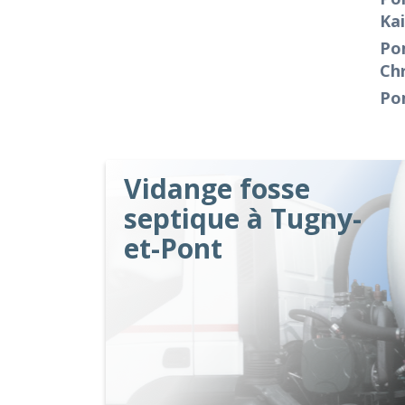
Ka
Pom
Ch
Po
Vidange fosse
septique à Tugny-
et-Pont