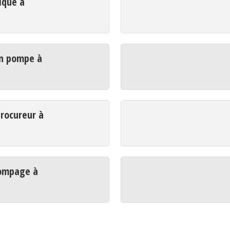
ique à
t
n pompe à
t
rocureur à
t
ompage à
t