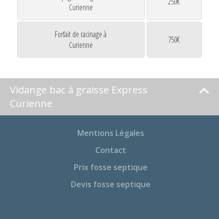
250€
Curienne
Forfait de racinage à
750€
Curienne
Vidange bac à graisse Express
Curienne
Mentions Légales
Contact
Prix fosse septique
Devis fosse septique