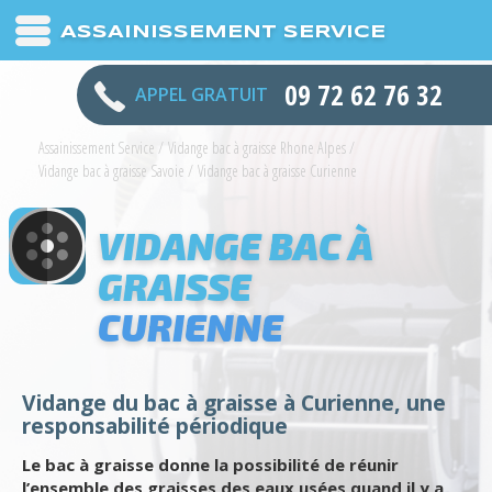
ASSAINISSEMENT SERVICE
09 72 62 76 32
APPEL GRATUIT
Assainissement Service
/
Vidange bac à graisse Rhone Alpes
/
Vidange bac à graisse Savoie
/
Vidange bac à graisse Curienne
VIDANGE BAC À
GRAISSE
CURIENNE
Vidange du bac à graisse à Curienne, une
responsabilité périodique
Le bac à graisse donne la possibilité de réunir
l’ensemble des graisses des eaux usées quand il y a