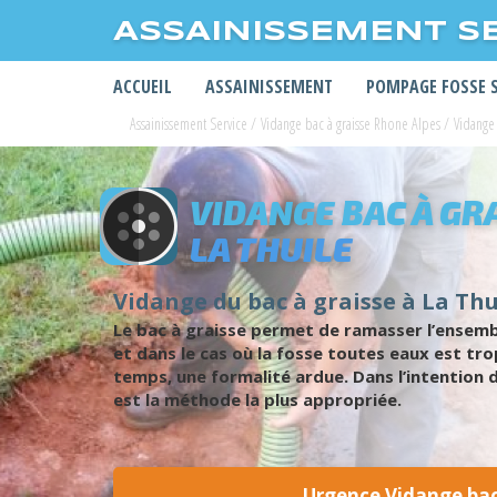
ASSAINISSEMENT S
ACCUEIL
ASSAINISSEMENT
POMPAGE FOSSE 
Assainissement Service
/
Vidange bac à graisse Rhone Alpes
/
Vidange 
VIDANGE BAC À GR
LA THUILE
Vidange du bac à graisse à La Thu
Le bac à graisse permet de ramasser l’ensembl
et dans le cas où la fosse toutes eaux est tro
temps, une formalité ardue. Dans l’intention d
est la méthode la plus appropriée.
Urgence Vidange bac 