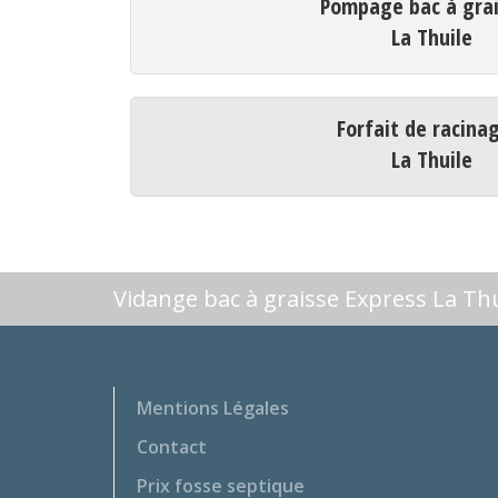
Pompage bac à grai
La Thuile
Forfait de racina
La Thuile
Vidange bac à graisse Express La Thu
Mentions Légales
Contact
Prix fosse septique