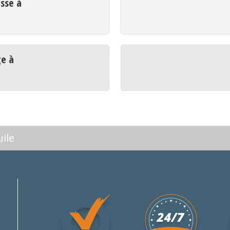
sse à
ge à
ile