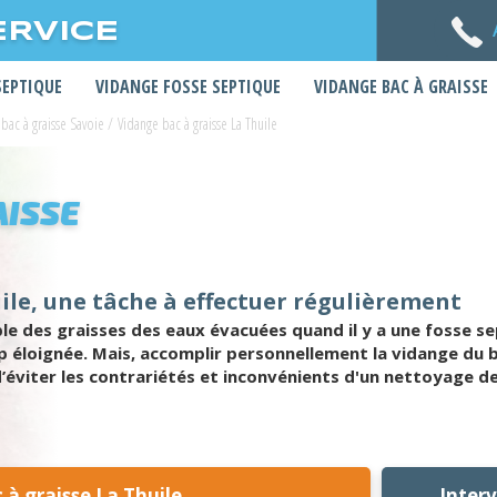
ERVICE
SEPTIQUE
VIDANGE FOSSE SEPTIQUE
VIDANGE BAC À GRAISSE
bac à graisse Savoie
/
Vidange bac à graisse La Thuile
AISSE
ile, une tâche à effectuer régulièrement
e des graisses des eaux évacuées quand il y a une fosse se
p éloignée. Mais, accomplir personnellement la vidange du ba
’éviter les contrariétés et inconvénients d'un nettoyage de
à graisse La Thuile
Inter